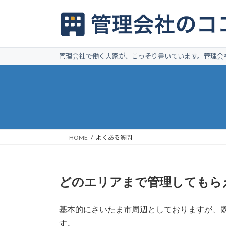
コ
ナ
ン
ビ
テ
ゲ
ン
ー
ツ
シ
管理会社で働く大家が、こっそり書いています。管理会
へ
ョ
ス
ン
キ
に
ッ
移
プ
動
HOME
よくある質問
どのエリアまで管理してもら
基本的にさいたま市周辺としておりますが、
す。